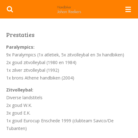
Ga
direct
naar
de
Prestaties
hoofdinhoud
Paralympics:
9x Paralympics (1x atletiek, 5x zitvolleybal en 3x handbiken)
2x goud zitvolleybal (1980 en 1984)
1x zilver zitvolleybal (1992)
1x brons Athene handbiken (2004)
Zitvolleybal:
Diverse landstitels
2x goud W.K.
3x goud E.K.
1x goud Eurocup Enschede 1999 (clubteam Savico/De
Tubanten)