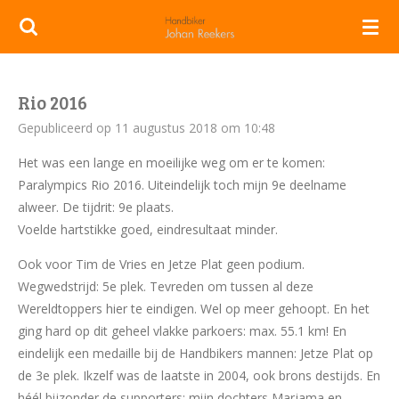
Ga
direct
naar
de
Rio 2016
hoofdinhoud
Gepubliceerd op 11 augustus 2018 om 10:48
Het was een lange en moeilijke weg om er te komen:
Paralympics Rio 2016. Uiteindelijk toch mijn 9e deelname
alweer. De tijdrit: 9e plaats.
Voelde hartstikke goed, eindresultaat minder.
Ook voor Tim de Vries en Jetze Plat geen podium.
Wegwedstrijd: 5e plek. Tevreden om tussen al deze
Wereldtoppers hier te eindigen. Wel op meer gehoopt. En het
ging hard op dit geheel vlakke parkoers: max. 55.1 km! En
eindelijk een medaille bij de Handbikers mannen: Jetze Plat op
de 3e plek. Ikzelf was de laatste in 2004, ook brons destijds. En
héél bijzonder de supporters: mijn dochters Marjama en